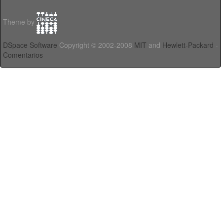
Theme by
DSpace Software
Copyright © 2002-2008
MIT
and
Hewlett-Packard
-
Comentarios