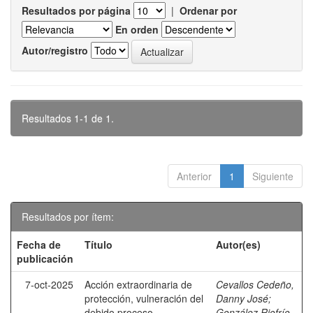
Resultados por página
|
Ordenar por
En orden
Autor/registro
Resultados 1-1 de 1.
Anterior
1
Siguiente
Resultados por ítem:
Fecha de
Título
Autor(es)
publicación
7-oct-2025
Acción extraordinaria de
Cevallos Cedeño,
protección, vulneración del
Danny José
;
debido proceso,
González Riofrío,