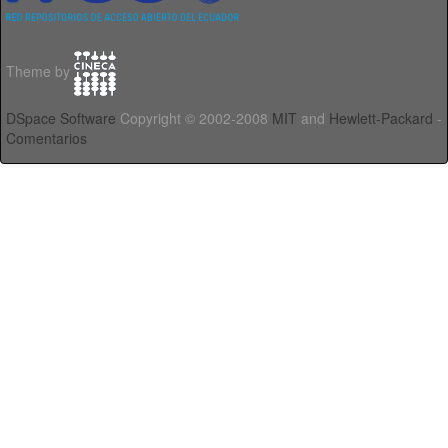
Theme by
DSpace Software
Copyright © 2002-2008
MIT
and
Hewlett-Packard
-
Comentarios