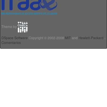
Theme by
DSpace Software
Copyright © 2002-2008
MIT
and
Hewlett-Packard
-
Comentarios