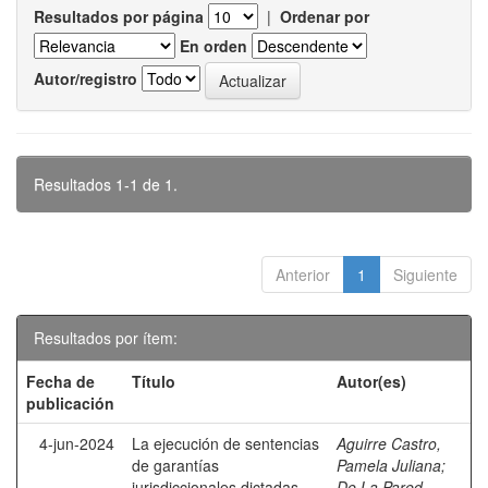
Resultados por página
|
Ordenar por
En orden
Autor/registro
Resultados 1-1 de 1.
Anterior
1
Siguiente
Resultados por ítem:
Fecha de
Título
Autor(es)
publicación
4-jun-2024
La ejecución de sentencias
Aguirre Castro,
de garantías
Pamela Juliana
;
jurisdiccionales dictadas
De La Pared