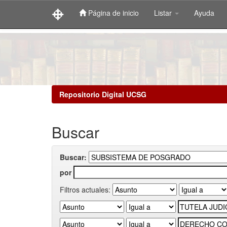
Página de inicio
Listar
Ayuda
Skip
navigation
Repositorio Digital UCSG
Buscar
Buscar:
por
Filtros actuales: