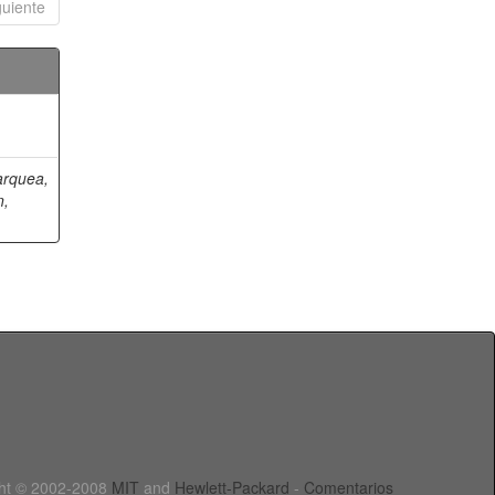
guiente
arquea,
n,
ht © 2002-2008
MIT
and
Hewlett-Packard
-
Comentarios