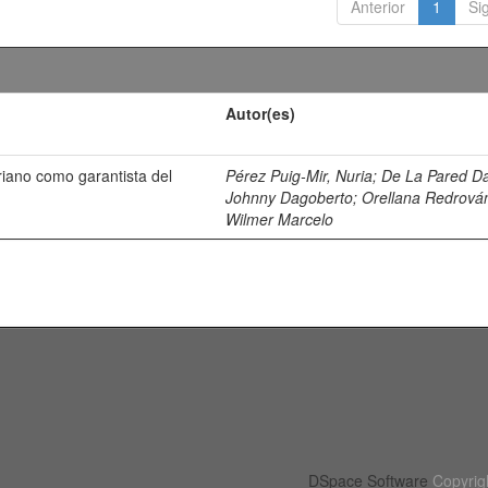
Anterior
1
Si
Autor(es)
riano como garantista del
Pérez Puig-Mir, Nuria
;
De La Pared D
Johnny Dagoberto
;
Orellana Redrová
Wilmer Marcelo
DSpace Software
Copyrig