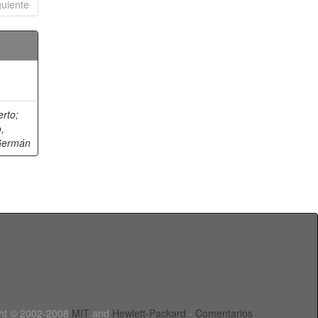
guiente
erto
;
,
Germán
ht © 2002-2008
MIT
and
Hewlett-Packard
-
Comentarios