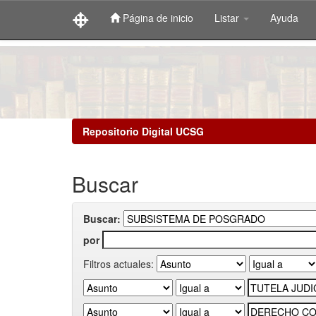
Página de inicio
Listar
Ayuda
Skip
navigation
Repositorio Digital UCSG
Buscar
Buscar:
por
Filtros actuales: