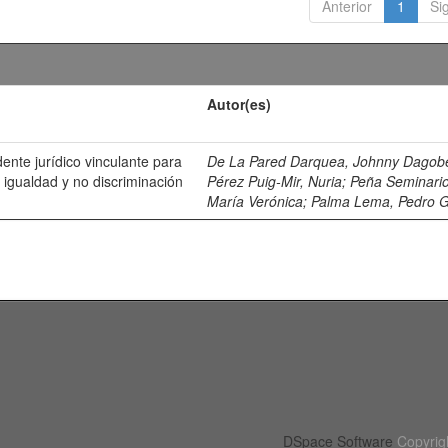
Anterior
1
Si
Autor(es)
ente jurídico vinculante para
De La Pared Darquea, Johnny Dagob
de igualdad y no discriminación
Pérez Puig-Mir, Nuria
;
Peña Seminario
María Verónica
;
Palma Lema, Pedro 
DSpace Software
Copyrig