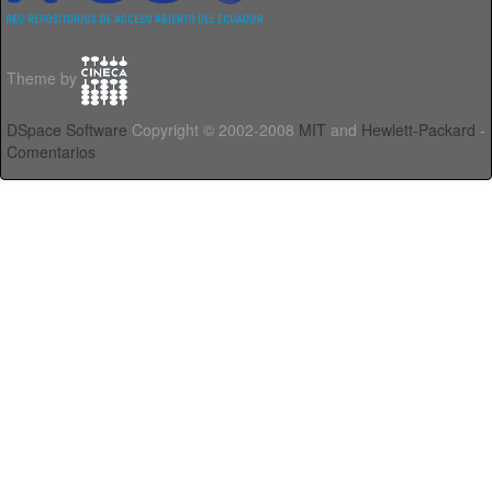
Theme by
DSpace Software
Copyright © 2002-2008
MIT
and
Hewlett-Packard
-
Comentarios