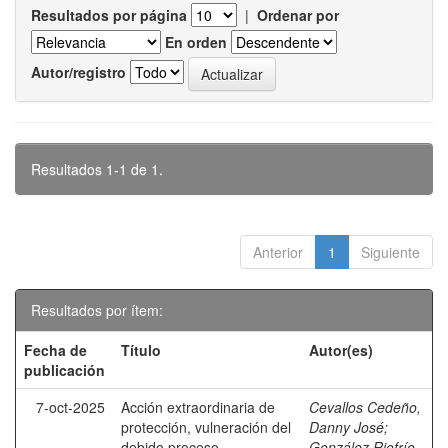
Resultados por página
|
Ordenar por
En orden
Autor/registro
Resultados 1-1 de 1.
Anterior
1
Siguiente
Resultados por ítem:
Fecha de
Título
Autor(es)
publicación
7-oct-2025
Acción extraordinaria de
Cevallos Cedeño,
protección, vulneración del
Danny José
;
debido proceso,
González Riofrío,