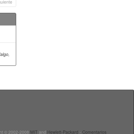
guiente
algo,
ht © 2002-2008
MIT
and
Hewlett-Packard
-
Comentarios