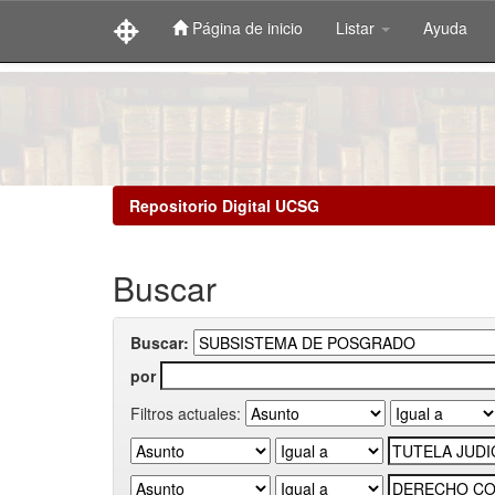
Página de inicio
Listar
Ayuda
Skip
navigation
Repositorio Digital UCSG
Buscar
Buscar:
por
Filtros actuales: