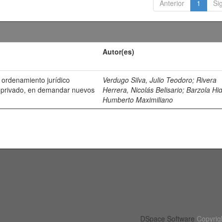
Anterior
1
Si
Autor(es)
o ordenamiento jurídico
Verdugo Silva, Julio Teodoro
;
Rivera
 o privado, en demandar nuevos
Herrera, Nicolás Belisario
;
Barzola Hid
Humberto Maximiliano
DSpace Software
Copyrig