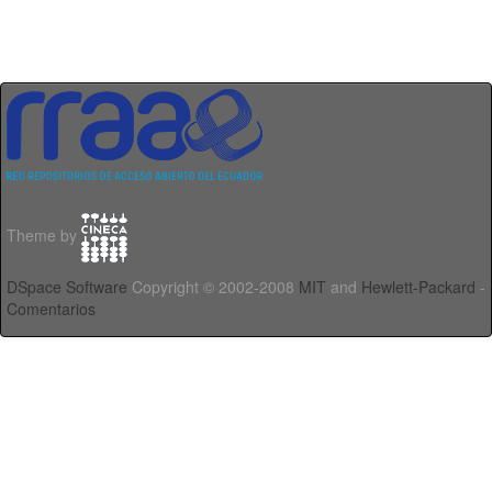
Theme by
DSpace Software
Copyright © 2002-2008
MIT
and
Hewlett-Packard
-
Comentarios