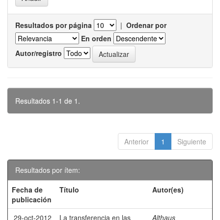
Resultados por página
|
Ordenar por
En orden
Autor/registro
Resultados 1-1 de 1.
Anterior
1
Siguiente
Resultados por ítem:
Fecha de
Título
Autor(es)
publicación
29-oct-2012
La transferencia en las
Althaus