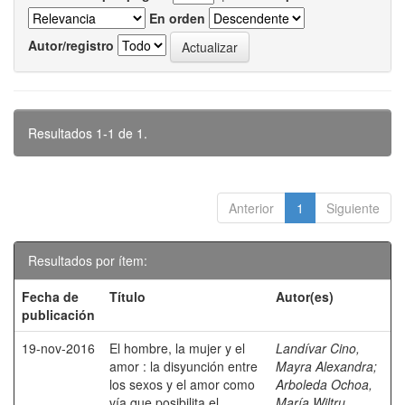
En orden
Autor/registro
Resultados 1-1 de 1.
Anterior
1
Siguiente
Resultados por ítem:
Fecha de
Título
Autor(es)
publicación
19-nov-2016
El hombre, la mujer y el
Landívar Cino,
amor : la disyunción entre
Mayra Alexandra
;
los sexos y el amor como
Arboleda Ochoa,
vía que posibilita el
María Wiltru