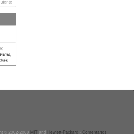
guiente
a
;
Varas,
ndrés
ht © 2002-2008
MIT
and
Hewlett-Packard
-
Comentarios