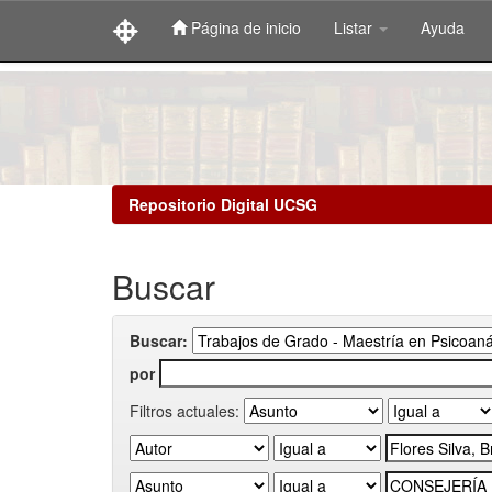
Página de inicio
Listar
Ayuda
Skip
navigation
Repositorio Digital UCSG
Buscar
Buscar:
por
Filtros actuales: