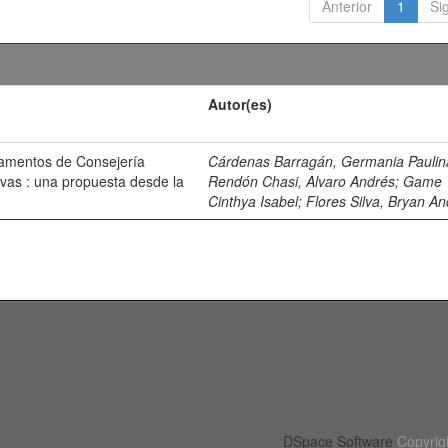
Anterior
1
Si
Autor(es)
tamentos de Consejería
Cárdenas Barragán, Germania Paulin
tivas : una propuesta desde la
Rendón Chasi, Alvaro Andrés
;
Game 
Cinthya Isabel
;
Flores Silva, Bryan A
DSpace Software
Copyrig