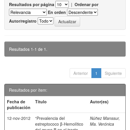
Resultados por página
|
Ordenar por
En orden
Autor/registro
Resultados 1-1 de 1.
Anterior
1
Siguiente
Resultados por ítem:
Fecha de
Título
Autor(es)
publicación
12-nov-2012
“Prevalencia del
Núñez Manssur,
estreptococo β-Hemolítico
Ma. Verónica
del grupo B en el tracto