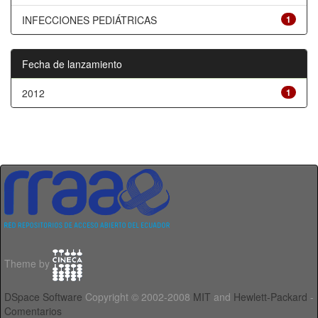
INFECCIONES PEDIÁTRICAS
1
Fecha de lanzamiento
2012
1
Theme by
DSpace Software
Copyright © 2002-2008
MIT
and
Hewlett-Packard
-
Comentarios