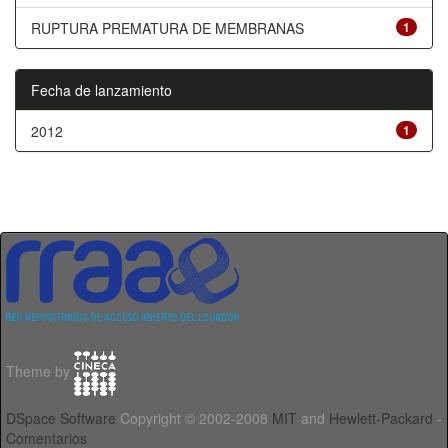
RUPTURA PREMATURA DE MEMBRANAS
1
Fecha de lanzamiento
2012
1
Theme by
DSpace Software
Copyright © 2002-2008
MIT
and
Hewlett-Packard
-
Comentarios