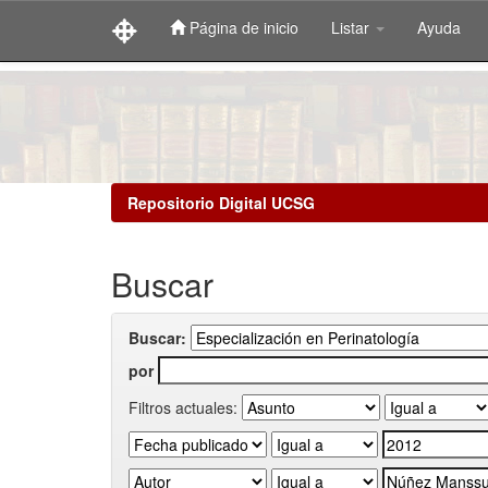
Página de inicio
Listar
Ayuda
Skip
navigation
Repositorio Digital UCSG
Buscar
Buscar:
por
Filtros actuales: