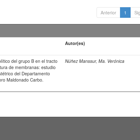
Anterior
1
Si
Autor(es)
ítico del grupo B en el tracto
Núñez Manssur, Ma. Verónica
atura de membranas: estudio
bstétrico del Departamento
odoro Maldonado Carbo.