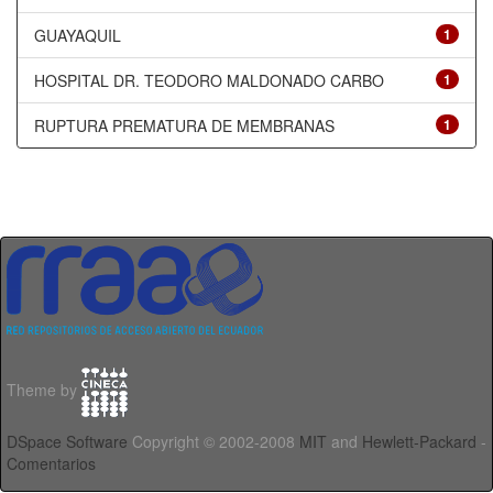
GUAYAQUIL
1
HOSPITAL DR. TEODORO MALDONADO CARBO
1
RUPTURA PREMATURA DE MEMBRANAS
1
Theme by
DSpace Software
Copyright © 2002-2008
MIT
and
Hewlett-Packard
-
Comentarios