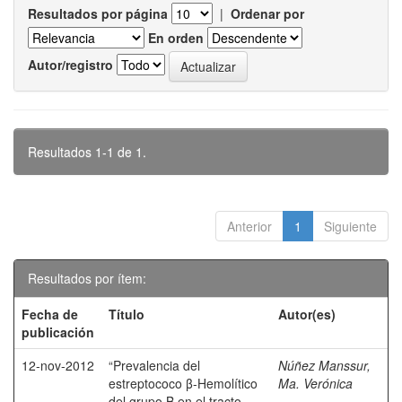
Resultados por página
|
Ordenar por
En orden
Autor/registro
Resultados 1-1 de 1.
Anterior
1
Siguiente
Resultados por ítem:
Fecha de
Título
Autor(es)
publicación
12-nov-2012
“Prevalencia del
Núñez Manssur,
estreptococo β-Hemolítico
Ma. Verónica
del grupo B en el tracto