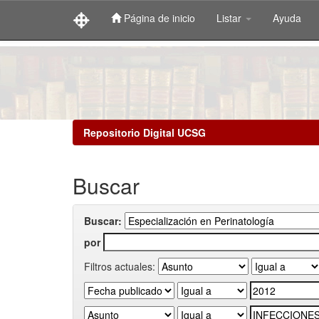
Página de inicio
Listar
Ayuda
Skip
navigation
Repositorio Digital UCSG
Buscar
Buscar:
por
Filtros actuales: