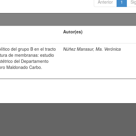
Anterior
1
Si
Autor(es)
ítico del grupo B en el tracto
Núñez Manssur, Ma. Verónica
atura de membranas: estudio
bstétrico del Departamento
odoro Maldonado Carbo.