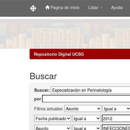
Página de inicio
Listar
Ayuda
Skip
navigation
Repositorio Digital UCSG
Buscar
Buscar:
por
Filtros actuales: