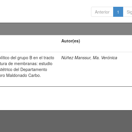
Anterior
1
Si
Autor(es)
ítico del grupo B en el tracto
Núñez Manssur, Ma. Verónica
atura de membranas: estudio
bstétrico del Departamento
odoro Maldonado Carbo.