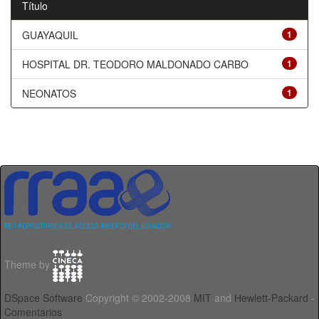
Título
GUAYAQUIL
1
HOSPITAL DR. TEODORO MALDONADO CARBO
1
NEONATOS
1
Theme by
DSpace Software
Copyright © 2002-2008
MIT
and
Hewlett-Packard
-
Comentarios