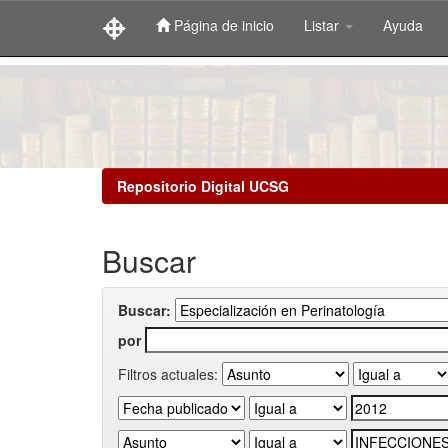
Página de inicio
Listar
Ayuda
Skip
navigation
Repositorio Digital UCSG
Buscar
Buscar:
por
Filtros actuales: