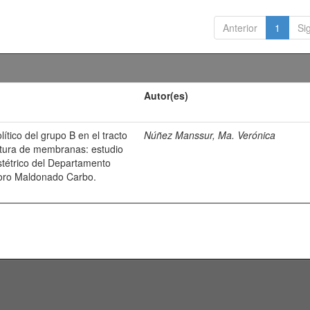
Anterior
1
Si
Autor(es)
ítico del grupo B en el tracto
Núñez Manssur, Ma. Verónica
atura de membranas: estudio
bstétrico del Departamento
odoro Maldonado Carbo.