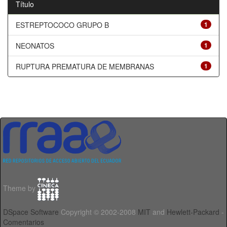
Título
ESTREPTOCOCO GRUPO B
1
NEONATOS
1
RUPTURA PREMATURA DE MEMBRANAS
1
Theme by
DSpace Software
Copyright © 2002-2008
MIT
and
Hewlett-Packard
-
Comentarios