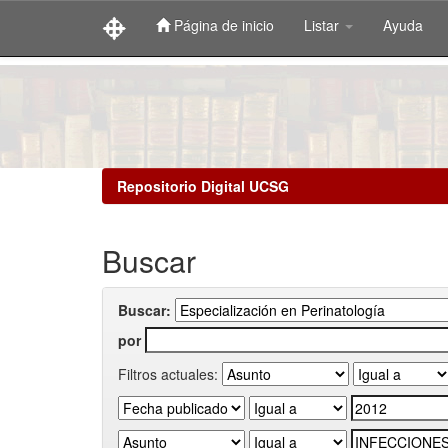
Página de inicio
Listar
Ayuda
Skip
navigation
Repositorio Digital UCSG
Buscar
Buscar:
por
Filtros actuales: