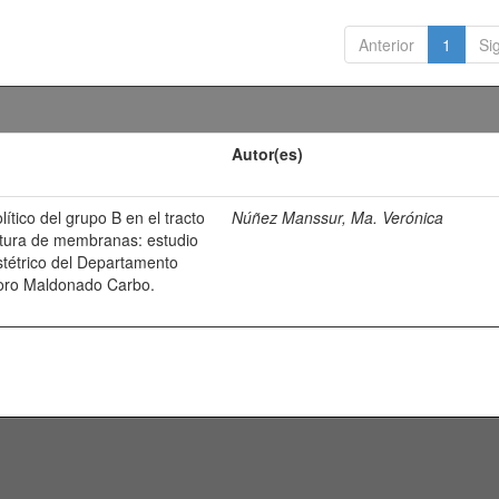
Anterior
1
Si
Autor(es)
ítico del grupo B en el tracto
Núñez Manssur, Ma. Verónica
atura de membranas: estudio
bstétrico del Departamento
odoro Maldonado Carbo.