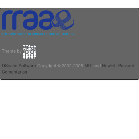
Theme by
DSpace Software
Copyright © 2002-2008
MIT
and
Hewlett-Packard
-
Comentarios