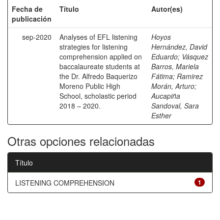
Fecha de
Título
Autor(es)
publicación
sep-2020
Analyses of EFL listening
Hoyos
strategies for listening
Hernández, David
comprehension applied on
Eduardo
;
Vásquez
baccalaureate students at
Barros, Mariela
the Dr. Alfredo Baquerizo
Fátima
;
Ramirez
Moreno Public High
Morán, Arturo
;
School, scholastic period
Aucapiña
2018 – 2020.
Sandoval, Sara
Esther
Otras opciones relacionadas
Título
LISTENING COMPREHENSION
1