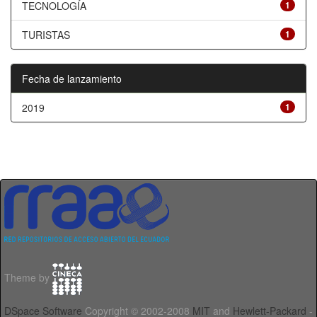
TECNOLOGÍA
1
TURISTAS
1
Fecha de lanzamiento
2019
1
Theme by
DSpace Software
Copyright © 2002-2008
MIT
and
Hewlett-Packard
-