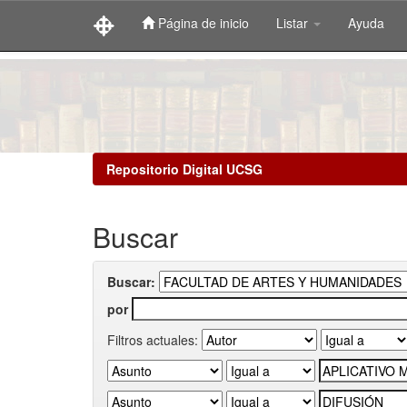
Página de inicio
Listar
Ayuda
Skip
navigation
Repositorio Digital UCSG
Buscar
Buscar:
por
Filtros actuales: