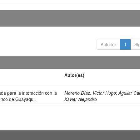
Anterior
1
Si
Autor(es)
da para la interacción con la
Moreno Díaz, Víctor Hugo
;
Aguilar Ca
órico de Guayaquil.
Xavier Alejandro