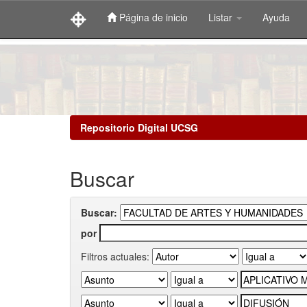
Página de inicio
Listar
Ayuda
Skip
navigation
Repositorio Digital UCSG
Buscar
Buscar:
por
Filtros actuales: