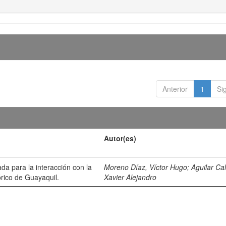
Anterior
1
Si
Autor(es)
da para la interacción con la
Moreno Díaz, Víctor Hugo
;
Aguilar Ca
órico de Guayaquil.
Xavier Alejandro