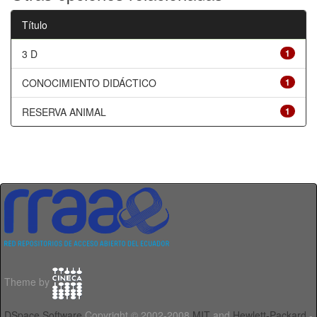
Título
3 D
1
CONOCIMIENTO DIDÁCTICO
1
RESERVA ANIMAL
1
Theme by
DSpace Software
Copyright © 2002-2008
MIT
and
Hewlett-Packard
-