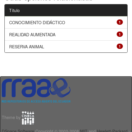
Título
CONOCIMIENTO DIDÁCTICO
1
REALIDAD AUMENTADA
1
RESERVA ANIMAL
1
Theme by
DSpace Software
Copyright © 2002-2008
MIT
and
Hewlett-Packard
-