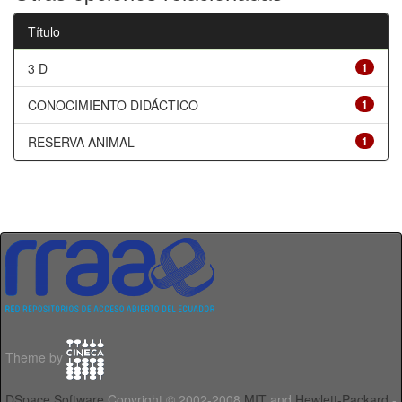
Título
3 D
1
CONOCIMIENTO DIDÁCTICO
1
RESERVA ANIMAL
1
Theme by
DSpace Software
Copyright © 2002-2008
MIT
and
Hewlett-Packard
-