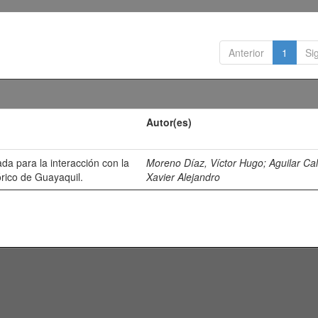
Anterior
1
Si
Autor(es)
da para la interacción con la
Moreno Díaz, Víctor Hugo
;
Aguilar Ca
órico de Guayaquil.
Xavier Alejandro