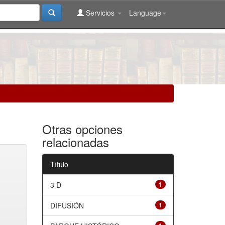
Servicios
Language
Otras opciones
relacionadas
Título
3 D
1
DIFUSIÓN
1