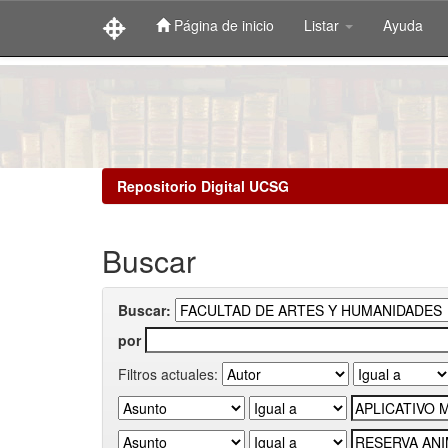
Página de inicio
Listar
Ayuda
Skip
navigation
Repositorio Digital UCSG
Buscar
Buscar:
por
Filtros actuales: