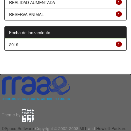
REALIDAD AUMENTADA
1
RESERVA ANIMAL
1
Fecha de lanzamiento
2019
1
Theme by
DSpace Software
Copyright © 2002-2008
MIT
and
Hewlett-Packard
-