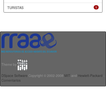
TURISTAS
1
Theme by
DSpace Software
Copyright © 2002-2008
MIT
and
Hewlett-Packard
-
Comentarios