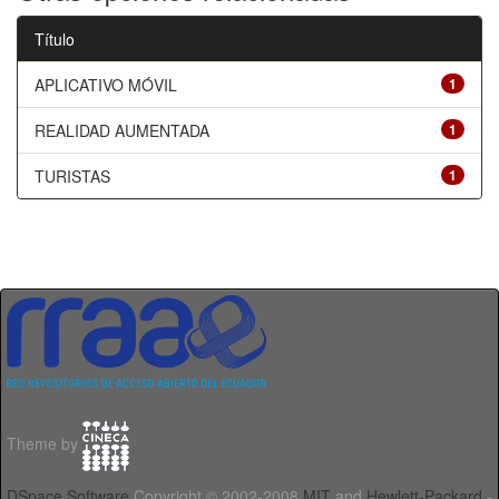
Título
APLICATIVO MÓVIL
1
REALIDAD AUMENTADA
1
TURISTAS
1
Theme by
DSpace Software
Copyright © 2002-2008
MIT
and
Hewlett-Packard
-