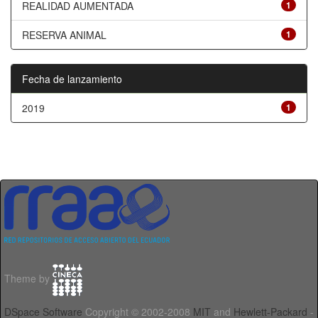
REALIDAD AUMENTADA
1
RESERVA ANIMAL
1
Fecha de lanzamiento
2019
1
Theme by
DSpace Software
Copyright © 2002-2008
MIT
and
Hewlett-Packard
-