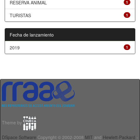
RESERVA ANIMAL
1
TURISTAS
1
Fecha de lanzamiento
2019
1
Theme by
DSpace Software
Copyright © 2002-2008
MIT
and
Hewlett-Packard
-