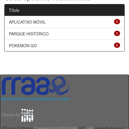
Título
APLICATIVO MÓVIL
1
PARQUE HISTÓRICO
1
POKEMON GO
1
Theme by
DSpace Software
Copyright © 2002-2008
MIT
and
Hewlett-Packard
-