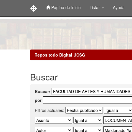
Página de inicio
Listar
Ayuda
Skip
navigation
Repositorio Digital UCSG
Buscar
Buscar:
por
Filtros actuales: