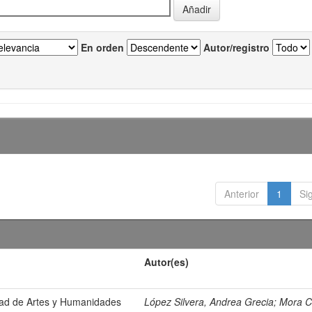
En orden
Autor/registro
Anterior
1
Si
Autor(es)
ltad de Artes y Humanidades
López Silvera, Andrea Grecia
;
Mora C