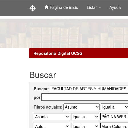
Página de inicio
Listar
Ayuda
Skip
navigation
Repositorio Digital UCSG
Buscar
Buscar:
por
Filtros actuales: