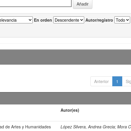
En orden
Autor/registro
Anterior
1
Si
Autor(es)
ltad de Artes y Humanidades
López Silvera, Andrea Grecia
;
Mora C