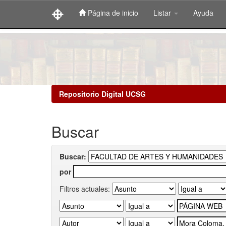
Página de inicio
Listar
Ayuda
Skip
navigation
Repositorio Digital UCSG
Buscar
Buscar:
por
Filtros actuales: