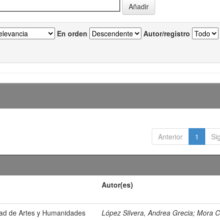
En orden
Autor/registro
Anterior
1
Si
Autor(es)
ltad de Artes y Humanidades
López Silvera, Andrea Grecia
;
Mora C