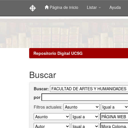
Página de inicio
Listar
Ayuda
Skip
navigation
Repositorio Digital UCSG
Buscar
Buscar:
por
Filtros actuales: