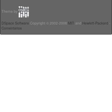
Theme by
DSpace Software
Copyright © 2002-2008
MIT
and
Hewlett-Packard
-
Comentarios