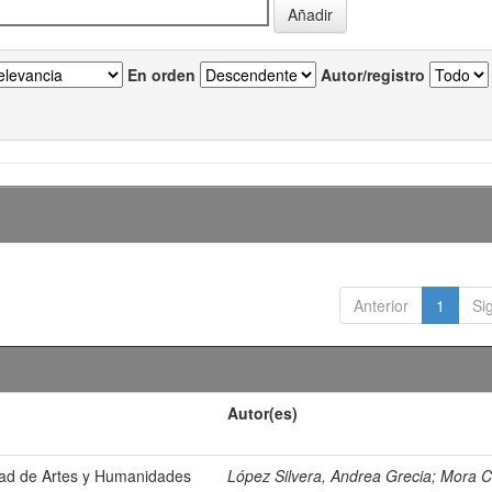
En orden
Autor/registro
Anterior
1
Si
Autor(es)
ltad de Artes y Humanidades
López Silvera, Andrea Grecia
;
Mora C