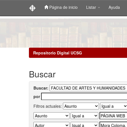
Página de inicio
Listar
Ayuda
Skip
navigation
Repositorio Digital UCSG
Buscar
Buscar:
por
Filtros actuales: