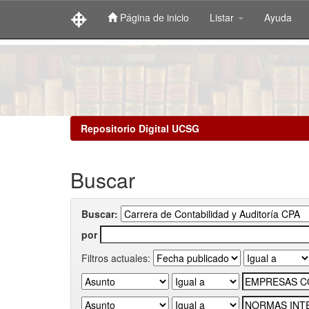
Página de inicio
Listar
Ayuda
Skip
navigation
Repositorio Digital UCSG
Buscar
Buscar:
por
Filtros actuales: