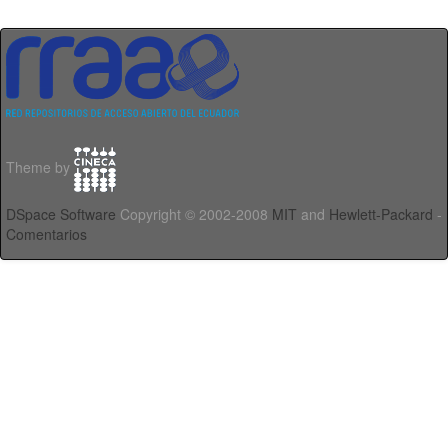
Theme by
DSpace Software
Copyright © 2002-2008
MIT
and
Hewlett-Packard
-
Comentarios