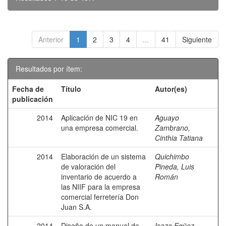
Anterior
1
2
3
4
...
41
Siguiente
Resultados por ítem:
Fecha de
Título
Autor(es)
publicación
2014
Aplicación de NIC 19 en
Aguayo
una empresa comercial.
Zambrano,
Cinthia Tatiana
2014
Elaboración de un sistema
Quichimbo
de valoración del
Pineda, Luis
inventario de acuerdo a
Román
las NIIF para la empresa
comercial ferretería Don
Juan S.A.
2014
Diseño de un manual de
Isaza Egüez,