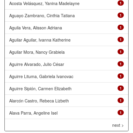
Acosta Velásquez, Yanina Madelayne
1
Aguayo Zambrano, Cinthia Tatiana
1
Aguila Vera, Alisson Adriana
1
Aguilar Aguilar, Ivanna Katherine
1
Aguilar Mora, Nancy Grabiela
1
Aguirre Alvarado, Julio César
1
Aguirre Lituma, Gabriela Ivanovac
1
Aguirre Sipión, Carmen Elizabeth
1
Alarcón Castro, Rebeca Lizbeth
1
Alava Parra, Angeline Isel
1
next >