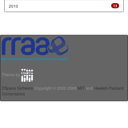
2010
13
Theme by
DSpace Software
Copyright © 2002-2008
MIT
and
Hewlett-Packard
-
Comentarios