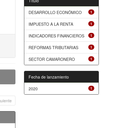
Título
DESARROLLO ECONÓMICO
1
IMPUESTO A LA RENTA
1
INDICADORES FINANCIEROS
1
REFORMAS TRIBUTARIAS
1
SECTOR CAMARONERO
1
Fecha de lanzamiento
2020
1
guiente