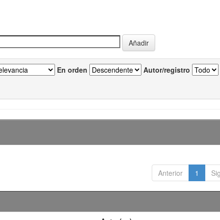
En orden
Autor/registro
Anterior
1
Si