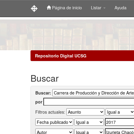
Página de inicio
Listar
Ayuda
Skip
navigation
Repositorio Digital UCSG
Buscar
Buscar:
por
Filtros actuales: