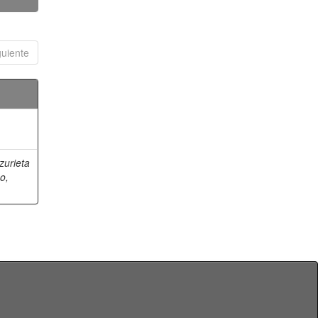
guiente
Izurieta
o,