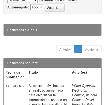
En orden
Autor/registro
Resultados 1-1 de 1.
Anterior
1
Siguiente
Resultados por ítem:
Fecha de
Título
Autor(es)
publicación
14-mar-2017
Aplicación móvil basada
Villota Oyarvide,
en realidad aumentada
Wellington
para diversificar la
Remigio
;
Izurieta
interacción del usuario en
Chacón, David
el medio impreso diario El
Eduardo
;
Ruíz