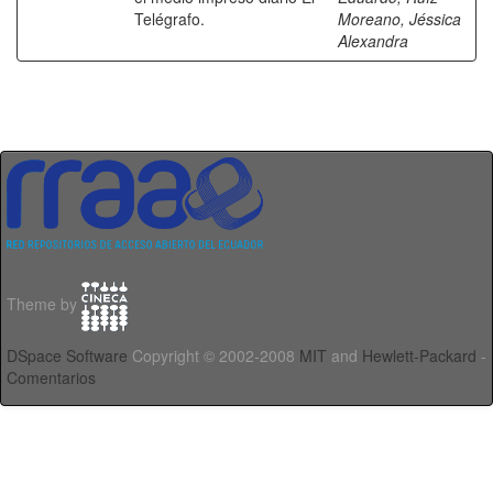
Telégrafo.
Moreano, Jéssica
Alexandra
Theme by
DSpace Software
Copyright © 2002-2008
MIT
and
Hewlett-Packard
-
Comentarios