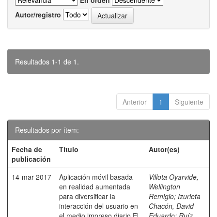
En orden
Autor/registro
Resultados 1-1 de 1.
Anterior
1
Siguiente
Resultados por ítem:
Fecha de
Título
Autor(es)
publicación
14-mar-2017
Aplicación móvil basada
Villota Oyarvide,
en realidad aumentada
Wellington
para diversificar la
Remigio
;
Izurieta
interacción del usuario en
Chacón, David
el medio impreso diario El
Eduardo
;
Ruíz