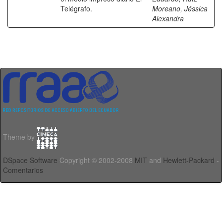
Telégrafo.
Moreano, Jéssica
Alexandra
Theme by
DSpace Software
Copyright © 2002-2008
MIT
and
Hewlett-Packard
-
Comentarios