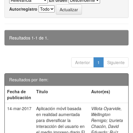
En orden
Autor/registro
Resultados 1-1 de 1.
Anterior
1
Siguiente
Resultados por ítem:
Fecha de
Título
Autor(es)
publicación
14-mar-2017
Aplicación móvil basada
Villota Oyarvide,
en realidad aumentada
Wellington
para diversificar la
Remigio
;
Izurieta
interacción del usuario en
Chacón, David
el medio impreso diario El
Eduardo
;
Ruíz