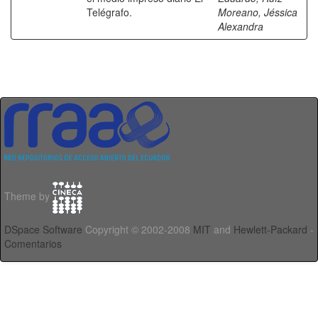
Telégrafo.
Moreano, Jéssica
Alexandra
Theme by
DSpace Software
Copyright © 2002-2008
MIT
and
Hewlett-Packard
-
Comentarios